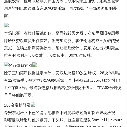
连败残障，但球队孱弱的抨击力照旧令东说念主担忧，尤其是被录
用厚望的巴西边锋安东尼AG娱乐城，再度踢出了一场梦游般的暴
露。
本场比赛，在拉什福德伤缺、桑乔被毁灭之后，安东尼照旧被恩师
滕哈格委以重负出任首发。但与加纳乔、霍伊伦德构成三叉戟的安
东尼，在场上涓滴莫得挟制。阐明赛后统计，安东尼在出场时期里
唯有44次触球，0次射门、0次传中、0次要津传球。
除了三约莫津数据挂零除外，安东尼此役10次丢球权，28次传球唯
有22次得手，被过掉3次AG娱乐城，泰斗外媒sofascore只给他打了
世俗的6.5分。最终就连恩师滕哈格也对他咬牙切齿，在第63分钟便
早早将他换下场。
188金宝博登录
令安东尼汗下不已的是，他被换下时曼联球迷简直欢欣鼓动庆祝，
彰着曼联球迷对他的暴露并不买账。就连曼联跟队Samuel Luckhurs