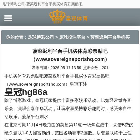
足球博彩公司-菠菜返利平台手机买体育彩票贴吧
（www.sovereignsportshq.com）
你的位置：
足球博彩公司
>
足球投注平台
> 菠菜返利平台手机买
菠菜返利平台手机买体育彩票贴吧
体育彩票贴吧（www.sovereignsportshq.com）
（www.sovereignsportshq.com）
发布日期：2026-05-17 13:59 点击次数：201
手机买体育彩票贴吧菠菜返利平台手机买体育彩票贴吧
（www.sovereignsportshq.com）
皇冠下注
皇冠hg86a
除了博彩游戏，皇冠玩家提供丰富多彩娱乐活动。比如经常举办音
乐会、演唱会嘉年华活动，让玩家享受博彩乐趣同时，感受来自生
活欢乐。菠菜平台刷水
在北京时期11月4日晚范围的英超第11轮一场焦点战中，凭借B费的
绝杀曼联1-0力挫富勒姆，范围各项赛事2连败。尽管曼联终于止住