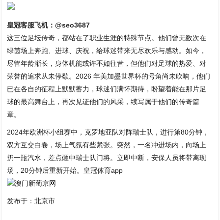
皇冠客服飞机：@seo3687
这三位足坛传奇，都站在了职业生涯的特殊节点。他们曾无数次在
绿茵场上奔跑、进球、庆祝，给球迷带来无尽欢乐与感动。如今，
尽管年龄渐长，身体机能或许不如往昔，但他们对足球的热爱、对
荣誉的追求从未停歇。2026 年美加墨世界杯的号角尚未吹响，他们
已在各自的征程上默默蓄力，球迷们满怀期待，盼望着能在那片足
球的最高舞台上，再次见证他们的风采，续写属于他们的传奇篇
章。
2024年欧洲杯小组赛中，克罗地亚队对阵瑞士队，进行第80分钟，
双方互交白卷，场上气氛有些紧张。突然，一名冲进场内，向场上
扔一瓶汽水，差点砸中瑞士队门将。立即中断，安保人员将带离现
场，20分钟后重新开始。皇冠体育app
澳门新葡京网
发布于：北京市