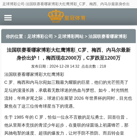
足球博彩公司-法国联赛看哪家博彩大红鹰博彩_C罗、梅西、内马尔最新身价出
炉！，梅西现在2000万，C罗跌至1200万
你的位置：
足球博彩公司
>
足球博彩网站
> 法国联赛看哪家博彩
法国联赛看哪家博彩大红鹰博彩_C罗、梅西、内马尔最新
大红鹰博彩_C罗、梅西、内马尔最新身价出炉！，梅西现在2000
身价出炉！，梅西现在2000万，C罗跌至1200万
万，C罗跌至1200万
发布日期：2024-12-28 14:32 点击次数：218
法国联赛看哪家博彩大红鹰博彩
C 罗、梅西和内马尔宛如三颗最为耀眼的巨星，他们的光芒照亮了
足坛的漫漫长路，承载着无数球迷的热血与梦想。如今，时光悄然
流转，年终岁尾之际，球迷们在展望 2026 年世界杯的同时，目光也
聚焦在了这三位传奇球星当下的境遇。
生于 1985 年的 C 罗，恰似一位永不言败的足坛勇士。回首往昔，
他从里斯本竞技的青涩少年起步，在曼联的绿茵场上初露锋芒，那
风驰电掣的速度、超强的爆发力，让对手防不胜防。而后转会皇