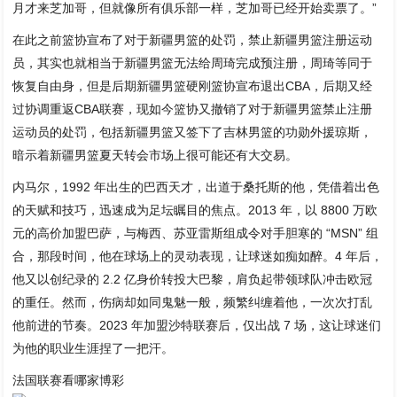
月才来芝加哥，但就像所有俱乐部一样，芝加哥已经开始卖票了。”
在此之前篮协宣布了对于新疆男篮的处罚，禁止新疆男篮注册运动
员，其实也就相当于新疆男篮无法给周琦完成预注册，周琦等同于
恢复自由身，但是后期新疆男篮硬刚篮协宣布退出CBA，后期又经
过协调重返CBA联赛，现如今篮协又撤销了对于新疆男篮禁止注册
运动员的处罚，包括新疆男篮又签下了吉林男篮的功勋外援琼斯，
暗示着新疆男篮夏天转会市场上很可能还有大交易。
内马尔，1992 年出生的巴西天才，出道于桑托斯的他，凭借着出色
的天赋和技巧，迅速成为足坛瞩目的焦点。2013 年，以 8800 万欧
元的高价加盟巴萨，与梅西、苏亚雷斯组成令对手胆寒的 “MSN” 组
合，那段时间，他在球场上的灵动表现，让球迷如痴如醉。4 年后，
他又以创纪录的 2.2 亿身价转投大巴黎，肩负起带领球队冲击欧冠
的重任。然而，伤病却如同鬼魅一般，频繁纠缠着他，一次次打乱
他前进的节奏。2023 年加盟沙特联赛后，仅出战 7 场，这让球迷们
为他的职业生涯捏了一把汗。
法国联赛看哪家博彩